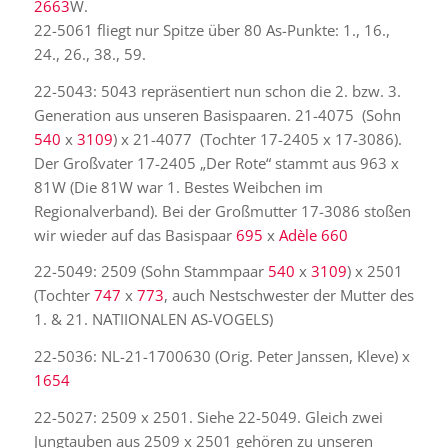
2663
W.
22-5061 fliegt nur Spitze über 80 As-Punkte: 1., 16.,
24., 26., 38., 59.
22-5043: 5043 repräsentiert nun schon die 2. bzw. 3.
Generation aus unseren Basispaaren. 21-4075 (Sohn
540
x
3109
) x 21-4077 (Tochter 17-2405 x 17-3086).
Der Großvater 17-2405 „Der Rote“ stammt aus 963 x
81W (Die 81W war 1. Bestes Weibchen im
Regionalverband). Bei der Großmutter 17-3086 stoßen
wir wieder auf das Basispaar
695
x
Adèle 660
22-5049: 2509 (Sohn Stammpaar
540
x
3109
) x 2501
(Tochter
747
x
773
, auch Nestschwester der Mutter des
1. & 21. NATIIONALEN AS-VOGELS)
22-5036: NL-21-1700630 (Orig. Peter Janssen, Kleve) x
1654
22-5027: 2509 x 2501. Siehe 22-5049. Gleich zwei
Jungtauben aus 2509 x 2501 gehören zu unseren