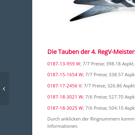
Die Tauben der 4. RegV-Meister
0187-13-959 W
; 7/7 Preise; 398.18 Aspkt.
0187-15-1654 W
; 7/7 Preise; 338.57 Aspk
Meisterschaften und
0187-17-2456 V
; 7/7 Preise; 326.86 Aspkt
Platzierungen 2019
0187-18-3021 W
; 7/6 Preise; 527.70 Aspk
0187-18-3025 W
; 7/6 Preise; 504.10 Aspk
Durch anklicken der Ringnummern komm
Informationen.