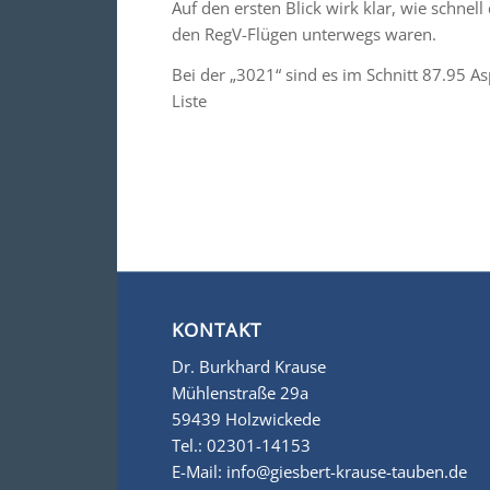
Auf den ersten Blick wirk klar, wie schne
den RegV-Flügen unterwegs waren.
Bei der „3021“ sind es im Schnitt 87.95 As
Liste
KONTAKT
Dr. Burkhard Krause
Mühlenstraße 29a
59439 Holzwickede
Tel.:
02301-14153
E-Mail:
info@giesbert-krause-tauben.de