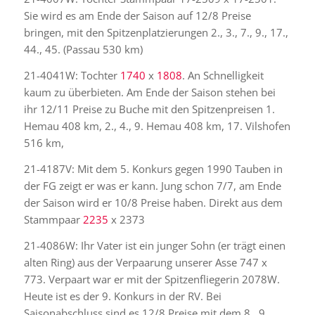
Sie wird es am Ende der Saison auf 12/8 Preise
bringen, mit den Spitzenplatzierungen 2., 3., 7., 9., 17.,
44., 45. (Passau 530 km)
21-4041W: Tochter
1740
x
1808
. An Schnelligkeit
kaum zu überbieten. Am Ende der Saison stehen bei
ihr 12/11 Preise zu Buche mit den Spitzenpreisen 1.
Hemau 408 km, 2., 4., 9. Hemau 408 km, 17. Vilshofen
516 km,
21-4187V: Mit dem 5. Konkurs gegen 1990 Tauben in
der FG zeigt er was er kann. Jung schon 7/7, am Ende
der Saison wird er 10/8 Preise haben. Direkt aus dem
Stammpaar
2235
x 2373
21-4086W: Ihr Vater ist ein junger Sohn (er trägt einen
alten Ring) aus der Verpaarung unserer Asse 747 x
773. Verpaart war er mit der Spitzenfliegerin
2078W
.
Heute ist es der 9. Konkurs in der RV. Bei
Saisonabschluss sind es 12/8 Preise mit dem 8., 9.,